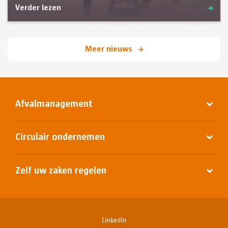
Verder lezen
Meer nieuws
Afvalmanagement
Circulair ondernemen
Zelf uw zaken regelen
LinkedIn