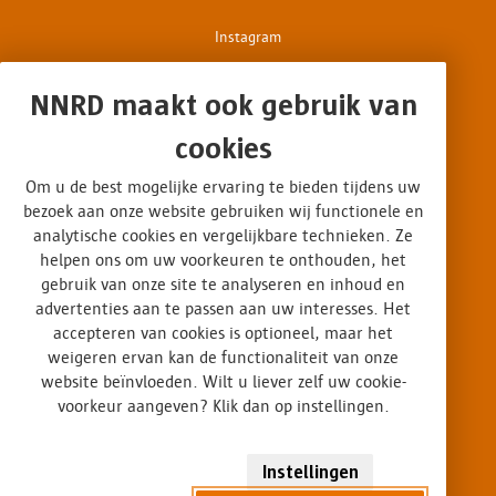
Instagram
Facebook
NNRD maakt ook gebruik van
cookies
Disclaimer
Om u de best mogelijke ervaring te bieden tijdens uw
Privacy & cookies
bezoek aan onze website gebruiken wij functionele en
analytische cookies en vergelijkbare technieken. Ze
Op interesse gebaseerde advertenties
helpen ons om uw voorkeuren te onthouden, het
gebruik van onze site te analyseren en inhoud en
Algemene voorwaarden
advertenties aan te passen aan uw interesses. Het
accepteren van cookies is optioneel, maar het
weigeren ervan kan de functionaliteit van onze
Certificaten
website beïnvloeden. Wilt u liever zelf uw cookie-
voorkeur aangeven? Klik dan op instellingen.
Design
Logo NNRD
Instellingen