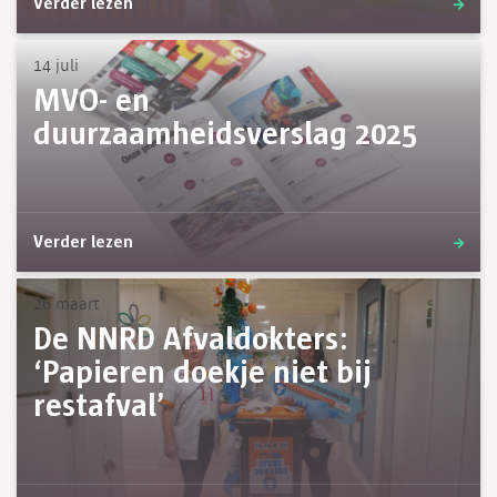
Verder lezen
14 juli
MVO- en
duurzaamheidsverslag 2025
Verder lezen
26 maart
De NNRD Afvaldokters:
‘Papieren doekje niet bij
restafval’