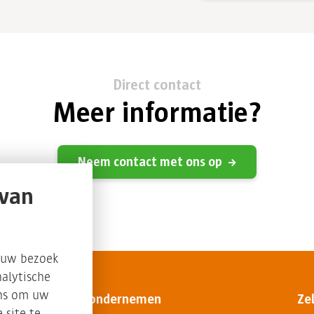
Direct contact
Meer informatie?
Neem contact met ons op
 van
s uw bezoek
alytische
ons om uw
Circulair ondernemen
Ze
 site te