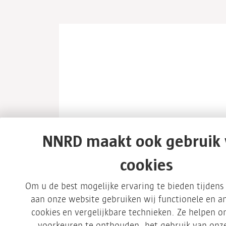
NNRD maakt ook gebruik
cookies
Om u de best mogelijke ervaring te bieden tijden
aan onze website gebruiken wij functionele en an
cookies en vergelijkbare technieken. Ze helpen 
Afvalmanagement
voorkeuren te onthouden, het gebruik van onze