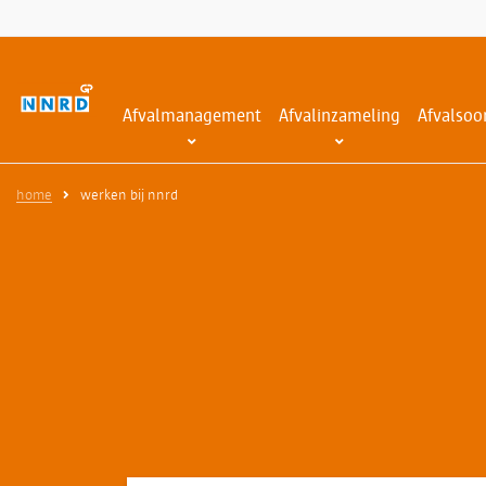
Afvalmanagement
Afvalinzameling
Afvalsoo
home
werken bij nnrd