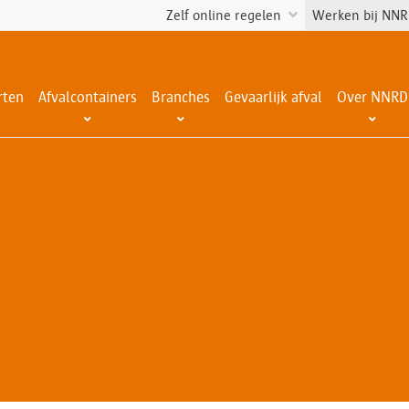
Zelf online regelen
Werken bij NN
rten
Afvalcontainers
Branches
Gevaarlijk afval
Over NNRD