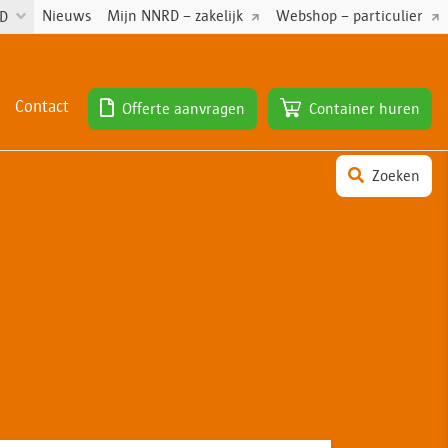
Nieuws
Mijn NNRD – zakelijk
Webshop – particulier
RD
Contact
Offerte aanvragen
Container huren
Zoeken