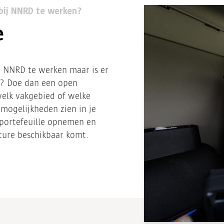
bij NNRD te werken?
e
j NNRD te werken maar is er
? Doe dan een open
 welk vakgebied of welke
j mogelijkheden zien in je
 portefeuille opnemen en
ture beschikbaar komt.