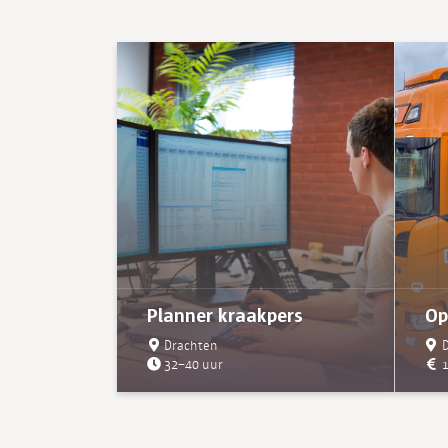
Planner kraakpers
Op
Drachten
D
32–40 uur
1