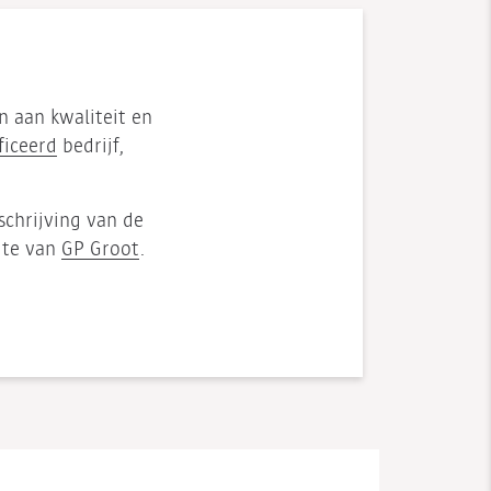
n aan kwaliteit en
ficeerd
bedrijf,
schrijving van de
ite van
GP Groot
.