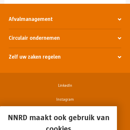
Afvalmanagement
Circulair ondernemen
Zelf uw zaken regelen
LinkedIn
Instagram
Facebook
NNRD maakt ook gebruik van
cookies
Disclaimer