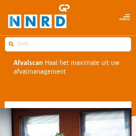
Afvalscan
Haal het maximale uit uw
afvalmanagement