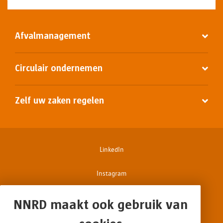
Afvalmanagement
Circulair ondernemen
Zelf uw zaken regelen
LinkedIn
Instagram
Facebook
NNRD maakt ook gebruik van
Disclaimer