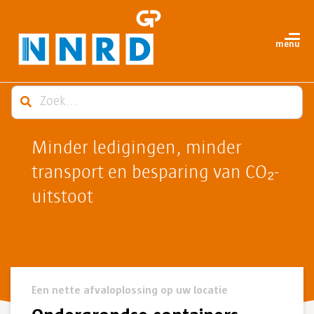
Minder ledigingen, minder
transport en besparing van CO₂-
uitstoot
Een nette afvaloplossing op uw locatie