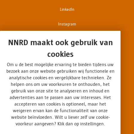
LinkedIn
Instagram
Facebook
NNRD maakt ook gebruik van
cookies
Disclaimer
Om u de best mogelijke ervaring te bieden tijdens uw
Privacy & cookies
bezoek aan onze website gebruiken wij functionele en
analytische cookies en vergelijkbare technieken. Ze
Op interesse gebaseerde advertenties
helpen ons om uw voorkeuren te onthouden, het
gebruik van onze site te analyseren en inhoud en
Algemene voorwaarden
advertenties aan te passen aan uw interesses. Het
accepteren van cookies is optioneel, maar het
weigeren ervan kan de functionaliteit van onze
Certificaten
website beïnvloeden. Wilt u liever zelf uw cookie-
voorkeur aangeven? Klik dan op instellingen.
Design