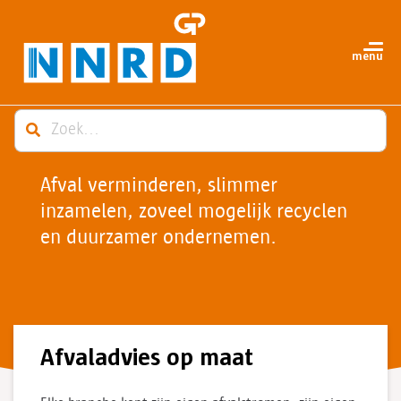
Afval verminderen, slimmer
inzamelen,
zoveel mogelijk recyclen
en duurzamer ondernemen.
Afvaladvies op maat