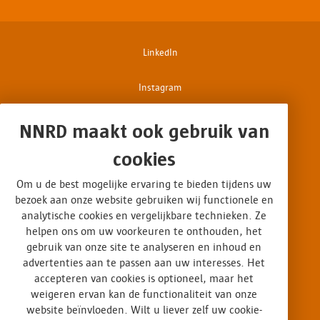
LinkedIn
Instagram
Facebook
NNRD maakt ook gebruik van
cookies
Disclaimer
Om u de best mogelijke ervaring te bieden tijdens uw
Privacy & cookies
bezoek aan onze website gebruiken wij functionele en
analytische cookies en vergelijkbare technieken. Ze
Op interesse gebaseerde advertenties
helpen ons om uw voorkeuren te onthouden, het
gebruik van onze site te analyseren en inhoud en
Algemene voorwaarden
advertenties aan te passen aan uw interesses. Het
accepteren van cookies is optioneel, maar het
weigeren ervan kan de functionaliteit van onze
Certificaten
website beïnvloeden. Wilt u liever zelf uw cookie-