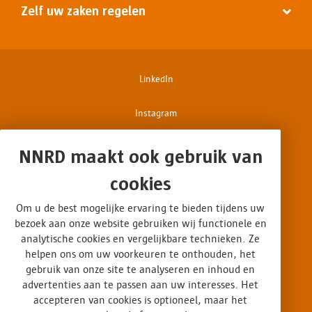
Zelf uw zaken regelen
LinkedIn
Instagram
Facebook
NNRD maakt ook gebruik van
cookies
Disclaimer
Om u de best mogelijke ervaring te bieden tijdens uw
Privacy & cookies
bezoek aan onze website gebruiken wij functionele en
analytische cookies en vergelijkbare technieken. Ze
Op interesse gebaseerde advertenties
helpen ons om uw voorkeuren te onthouden, het
gebruik van onze site te analyseren en inhoud en
Algemene voorwaarden
advertenties aan te passen aan uw interesses. Het
accepteren van cookies is optioneel, maar het