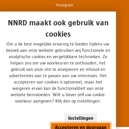
Instagram
Facebook
NNRD maakt ook gebruik van
cookies
Disclaimer
Om u de best mogelijke ervaring te bieden tijdens uw
Privacy & cookies
bezoek aan onze website gebruiken wij functionele en
analytische cookies en vergelijkbare technieken. Ze
Op interesse gebaseerde advertenties
helpen ons om uw voorkeuren te onthouden, het
gebruik van onze site te analyseren en inhoud en
Algemene voorwaarden
advertenties aan te passen aan uw interesses. Het
accepteren van cookies is optioneel, maar het
weigeren ervan kan de functionaliteit van onze
Certificaten
website beïnvloeden. Wilt u liever zelf uw cookie-
voorkeur aangeven? Klik dan op instellingen.
Design
Logo NNRD
Instellingen
Accepteren en doorgaan