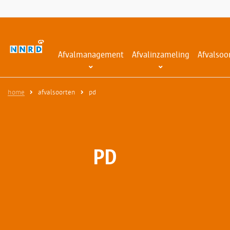
Afvalmanagement
Afvalinzameling
Afvalsoo
home
afvalsoorten
pd
PD