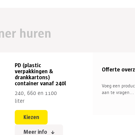
ner huren
PD (plastic
Offerte overz
verpakkingen &
drankkartons)
container vanaf 240l
Voeg een produc
aan te vragen...
240, 660 en 1100
liter
Kiezen
Meer info