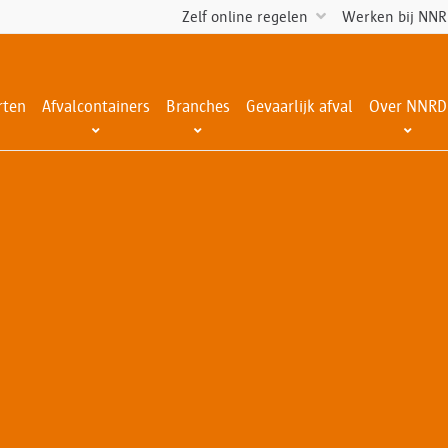
Zelf online regelen
Werken bij NN
rten
Afvalcontainers
Branches
Gevaarlijk afval
Over NNRD