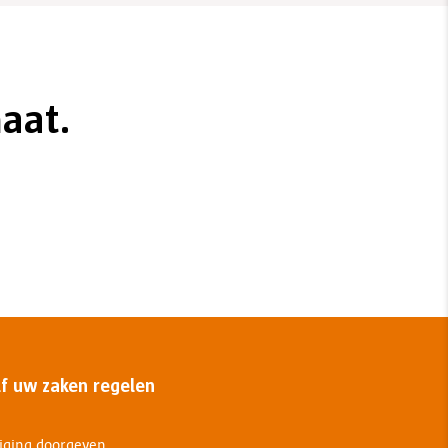
aat.
lf uw zaken regelen
iging doorgeven