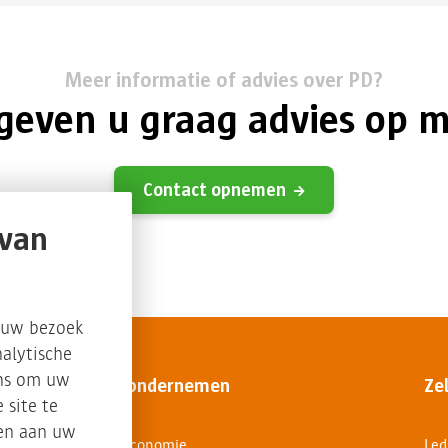
Meer informatie of advies over PD?
 geven u graag advies op m
Contact opnemen
 van
s uw bezoek
alytische
ons om uw
Circulair ondernemen
Ze
 site te
sen aan uw
Circulaire economie
Led