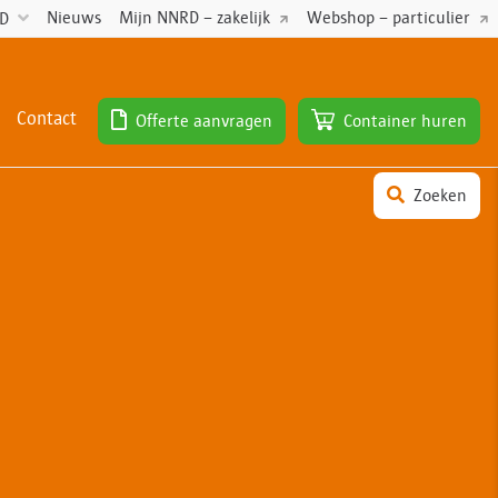
Nieuws
Mijn NNRD – zakelijk
Webshop – particulier
RD
Contact
Offerte aanvragen
Container huren
Zoeken