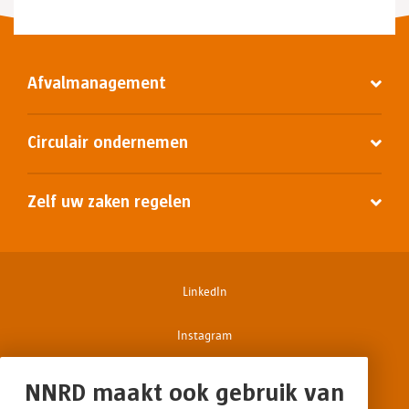
Afvalmanagement
Circulair ondernemen
Zelf uw zaken regelen
LinkedIn
Instagram
Facebook
NNRD maakt ook gebruik van